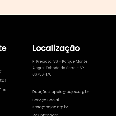
te
Localização
R. Preciosa, 86 - Parque Monte
Alegre, Taboão da Serra - SP,
c
06756-170
tas
ões
Doações: apoio@cajec.org.br
Serviço Social:
seso@cajec.org.br
Voluntariado: