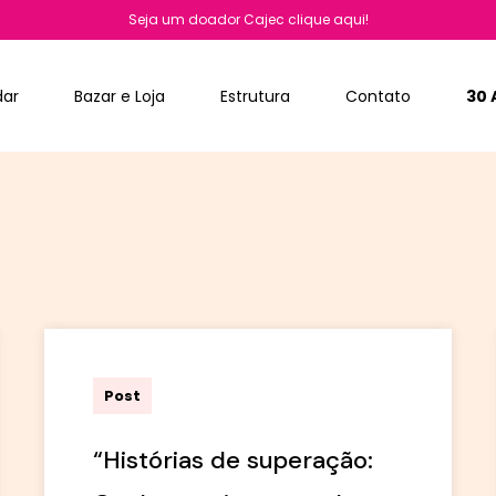
Seja um doador Cajec clique aqui!
dar
Bazar e Loja
Estrutura
Contato
30 
admin
Post
“Histórias de superação: